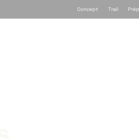
Concept
Trail
Prép
s